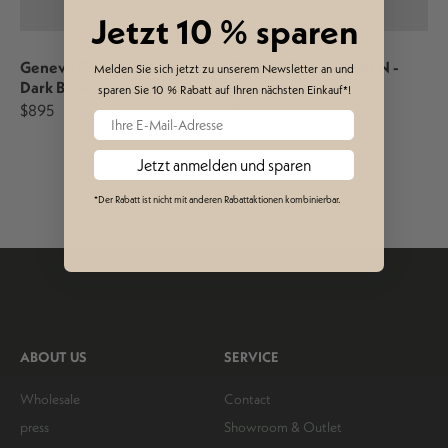
Jetzt 10 %
sparen
Geneva George Boot N -
Geneva George Boot N -
Melden Sie sich jetzt zu unserem Newsletter an und
Dark Brown
Black
sparen Sie 10 %
Rabatt auf Ihren nächsten Einkauf*!
$895
$895
Jetzt anmelden und sparen
*Der Rabatt ist nicht mit anderen Rabattaktionen kombinierbar.
ABOUT US
SERVICE
Wholesale
Contact
press
Showroom & Outlet