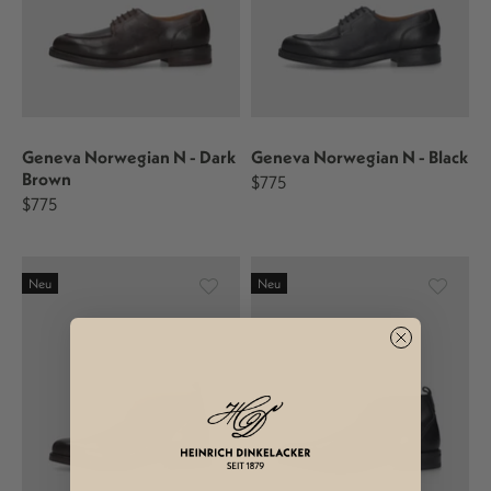
Geneva Norwegian N - Dark
Geneva Norwegian N - Black
Brown
$775
$775
Neu
Neu