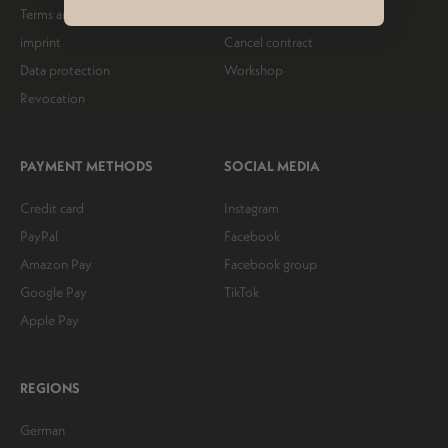
Terms and Conditions
Order tracking
imprint
Cancel contract
Data protection
Workshop
Revocation
PAYMENT METHODS
SOCIAL MEDIA
Credit card
Instagram
PayPal
Facebook
Amazon Pay
Facebook group
Google Pay
TikTok
Apple Pay
REGIONS
German