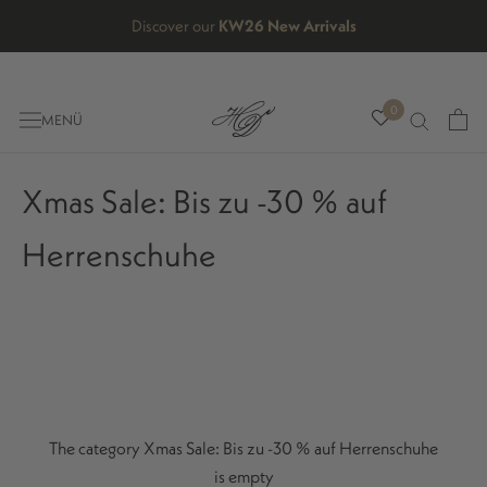
Skip
Discover our
KW26
New Arrivals
to
content
0
MENÜ
Xmas Sale: Bis zu -30 % auf
Herrenschuhe
The category Xmas Sale: Bis zu -30 % auf Herrenschuhe
is empty