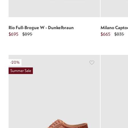
Rio Full-Brogue W - Dunkelbraun
Milano Capto
$695
$895
$665
$835
-20%
Summer Sale