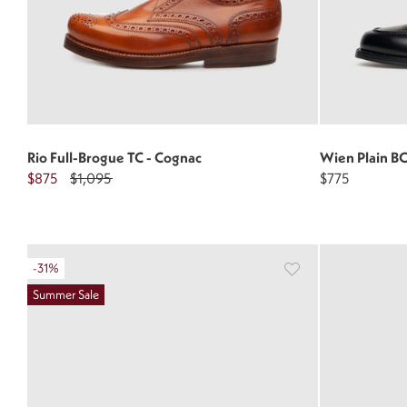
Rio Full-Brogue TC - Cognac
Wien Plain BC
$875
$1,095
$775
-31%
Summer Sale