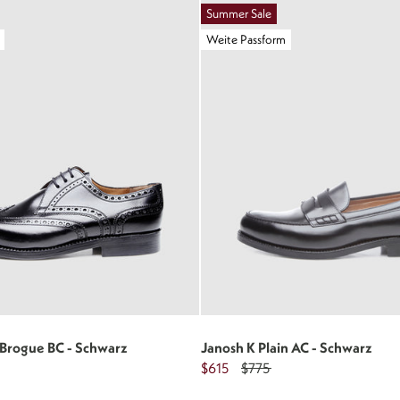
Summer Sale
Weite Passform
-Brogue BC - Schwarz
Janosh K Plain AC - Schwarz
$615
$775