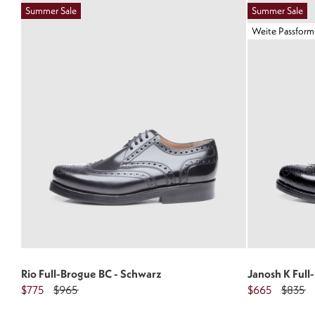
Summer Sale
Summer Sale
Weite Passform
Rio Full-Brogue BC - Schwarz
Janosh K Full
$775
$965
$665
$835