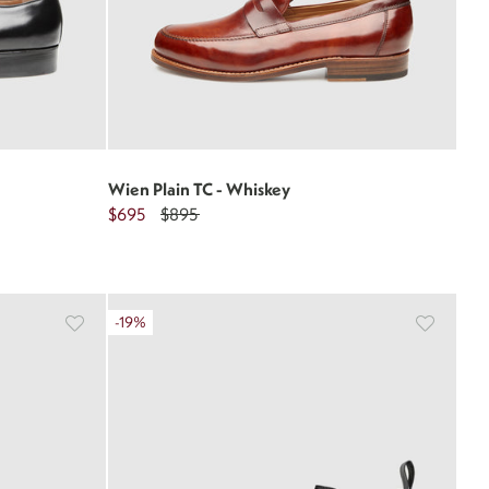
Wien Plain TC - Whiskey
$695
$895
-19%