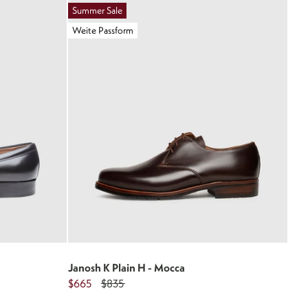
Summer Sale
Weite Passform
Janosh K Plain H - Mocca
$665
$835