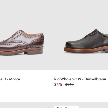
ue H - Mocca
Rio Wholecut W - Dunkelbraun
$775
$965