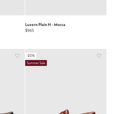
Luzern Plain H - Mocca
$965
-22%
Summer Sale