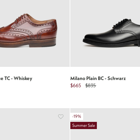
ue TC - Whiskey
Milano Plain BC - Schwarz
$665
$835
-19%
Summer Sale