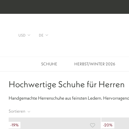
Direkt
zum
Inhalt
Währung
Sprache
USD
DE
SCHUHE
HERBST/WINTER 2026
SCHUHE
HERBST/WINTER 2026
Hochwertige Schuhe für Herren
Handgemachte Herrenschuhe
aus feinsten Ledern. Hervorragend
Sortieren
-19%
-20%