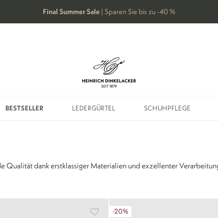
Final Summer Sale
| Sparen Sie bis zu -40 %
BESTSELLER
LEDERGÜRTEL
SCHUHPFLEGE
BESTSELLER
LEDERGÜRTEL
SCHUHPFLEGE
e Qualität dank erstklassiger
Materialien und exzellenter Verarbeitun
-20%