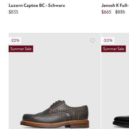
Luzern Captoe BC - Schwarz
Janosh K Full
$835
$665
$835
-22%
-20%
Summer Sale
Summer Sale