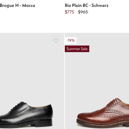
-Brogue H - Mocca
Rio Plain BC - Schwarz
$775
$965
-19%
Summer Sale