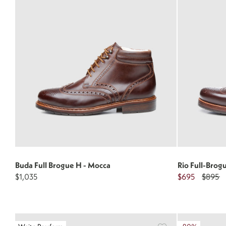
Buda Full Brogue H - Mocca
Rio Full-Brog
$1,035
$695
$895