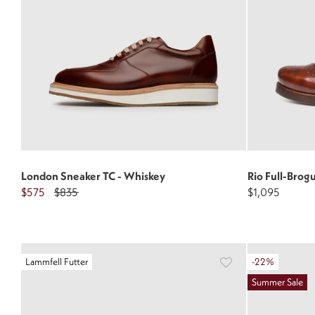
London Sneaker TC - Whiskey
Rio Full-Brog
$575
$835
$1,095
Lammfell Futter
-22%
Summer Sale