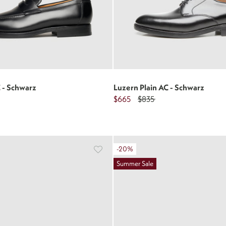
 - Schwarz
Luzern Plain AC - Schwarz
$665
$835
-20%
Summer Sale