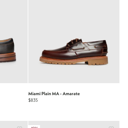
Miami Plain MA - Amarate
$835