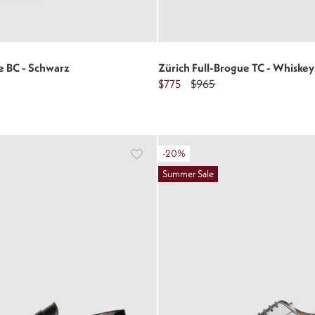
e BC - Schwarz
Zürich Full-Brogue TC - Whiskey
$775
$965
-20%
Summer Sale