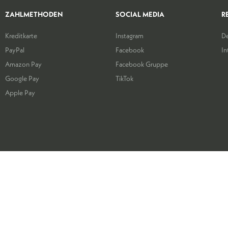
ZAHLMETHODEN
SOCIAL MEDIA
R
Kreditkarte
Instagram
De
PayPal
Facebook
In
Amazon Pay
Facebook Gruppe
Google Pay
TikTok
Apple Pay