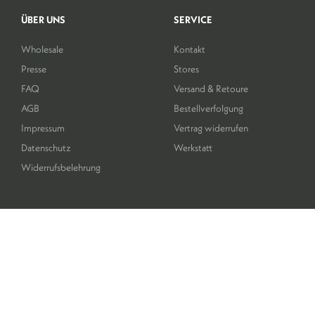
ÜBER UNS
SERVICE
Wholesale
Kontakt
Presse
Stores
FAQ
Versand & Retoure
AGB
Bestellverfolgung
Impressum
Vertrag widerrufen
Datenschutz
Werkstatt
Widerrufsbelehrung