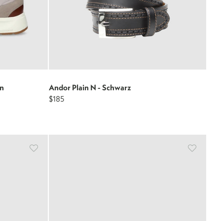
un
Andor Plain N - Schwarz
$185