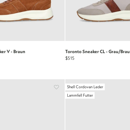
er V - Braun
Toronto Sneaker CL - Grau/Bra
$515
Shell Cordovan Leder
Lammfell Futter