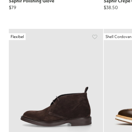
Saphir Polishing Glove
Saphir Crêpe 
$79
$38.50
Flexibel
Shell Cordovan