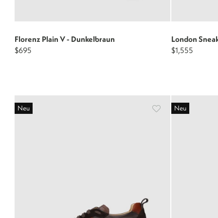
Florenz Plain V - Dunkelbraun
London Sneak
$695
$1,555
Neu
Neu