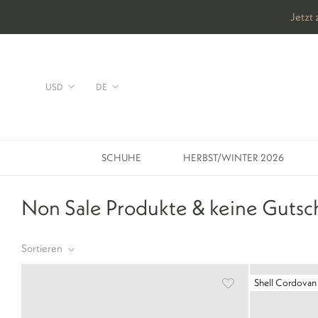
Direkt
zum
Inhalt
Währung
Sprache
USD
DE
SCHUHE
HERBST/WINTER 2026
SCHUHE
HERBST/WINTER 2026
Non Sale Produkte & keine Gutsc
Sortieren
Shell Cordovan