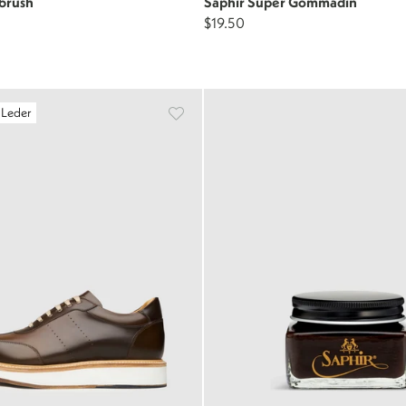
brush
Saphir Super Gommadin
$19.50
 Leder