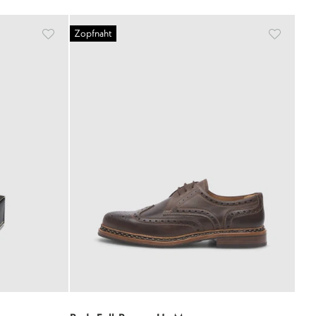
Zopfnaht