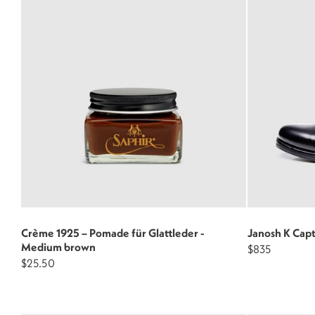
Crème 1925 – Pomade für Glattleder -
Janosh K Cap
Medium brown
$835
$25.50