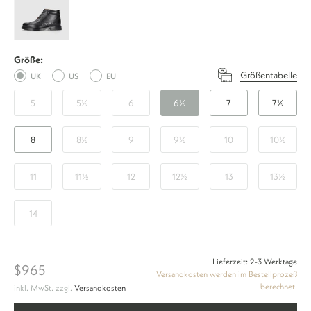
Full
Brogue
BC
Größe:
-
Größentabelle
UK
US
EU
Schwarz
5
5½
6
6½
7
7½
8
8½
9
9½
10
10½
11
11½
12
12½
13
13½
14
Lieferzeit: 2-3 Werktage
$965
Versandkosten werden im Bestellprozeß
berechnet.
inkl. MwSt. zzgl.
Versandkosten