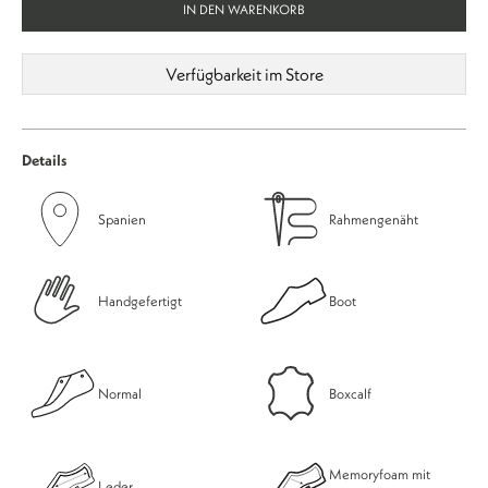
IN DEN WARENKORB
Verfügbarkeit im Store
Details
Spanien
Rahmengenäht
Handgefertigt
Boot
Normal
Boxcalf
Memoryfoam mit
Leder