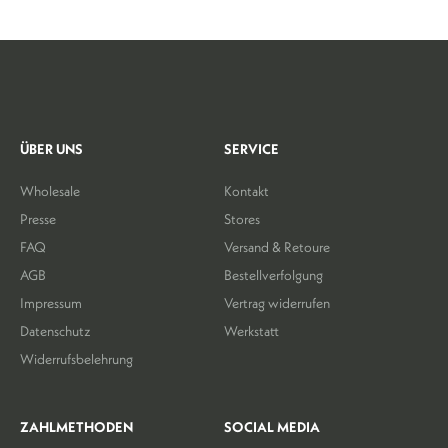
ÜBER UNS
SERVICE
Wholesale
Kontakt
Presse
Stores
FAQ
Versand & Retoure
AGB
Bestellverfolgung
Impressum
Vertrag widerrufen
Datenschutz
Werkstatt
Widerrufsbelehrung
ZAHLMETHODEN
SOCIAL MEDIA