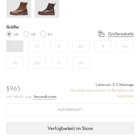
Plain
Plain
H
H
-
-
Größe:
Caramel
Mocca
Größentabelle
UK
US
EU
7
7½
8
8½
9
9½
10
10½
11
11½
Lieferzeit: 2-3 Werktage
$965
Versandkosten werden im Bestellprozeß
berechnet.
inkl. MwSt. zzgl.
Versandkosten
AUSVERKAUFT
Verfügbarkeit im Store