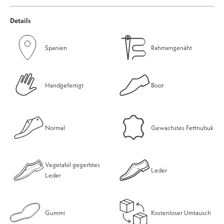
Details
Spanien
Rahmengenäht
Handgefertigt
Boot
Normal
Gewachstes Fettnubuk
Vegetabil gegerbtes
Leder
Leder
Gummi
Kostenloser Umtausch