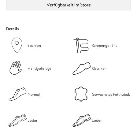
Verfügbarkeit im Store
Details
Spanien
Rahmengenäht
Handgefertigt
Klassiker
Normal
Gewachstes Fettnubuk
Leder
Leder