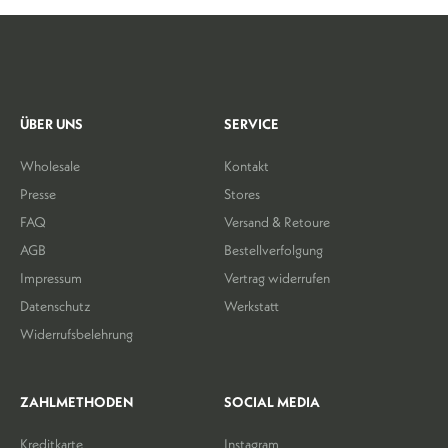
ÜBER UNS
SERVICE
Wholesale
Kontakt
Presse
Stores
FAQ
Versand & Retoure
AGB
Bestellverfolgung
Impressum
Vertrag widerrufen
Datenschutz
Werkstatt
Widerrufsbelehrung
ZAHLMETHODEN
SOCIAL MEDIA
Kreditkarte
Instagram