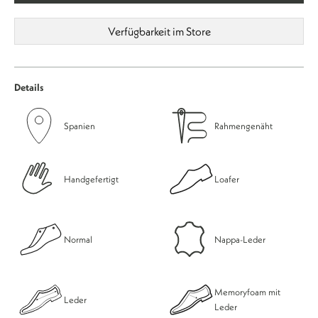
Verfügbarkeit im Store
Details
Spanien
Rahmengenäht
Handgefertigt
Loafer
Normal
Nappa-Leder
Memoryfoam mit
Leder
Leder