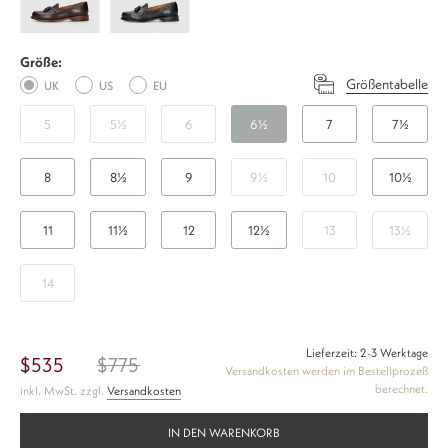
Tassel
Tassel
NP
NP
Größe:
-
-
Größentabelle
UK
US
EU
Dunkelbraun
Schwarz
5
5½
6
6½
7
7½
8
8½
9
9½
10
10½
11
11½
12
12½
13
13½
14
Lieferzeit: 2-3 Werktage
$535
$775
Versandkosten werden im Bestellprozeß
berechnet.
inkl. MwSt. zzgl.
Versandkosten
IN DEN WARENKORB