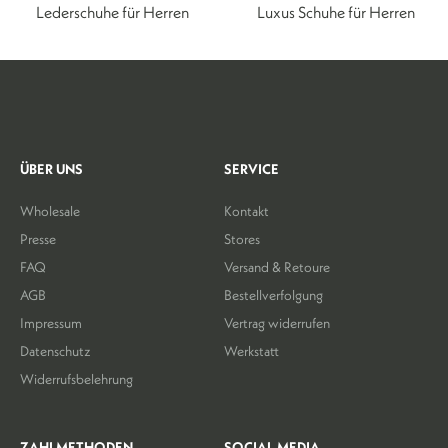
Lederschuhe für Herren
Luxus Schuhe für Herren
ÜBER UNS
SERVICE
Wholesale
Kontakt
Presse
Stores
FAQ
Versand & Retoure
AGB
Bestellverfolgung
Impressum
Vertrag widerrufen
Datenschutz
Werkstatt
Widerrufsbelehrung
ZAHLMETHODEN
SOCIAL MEDIA