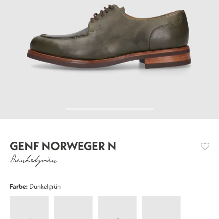
GENF NORWEGER N
Dunkelgrün
Farbe:
Dunkelgrün
Genf
Genf
Genf
Genf
Norweger
Norweger
Norweger
Norweger