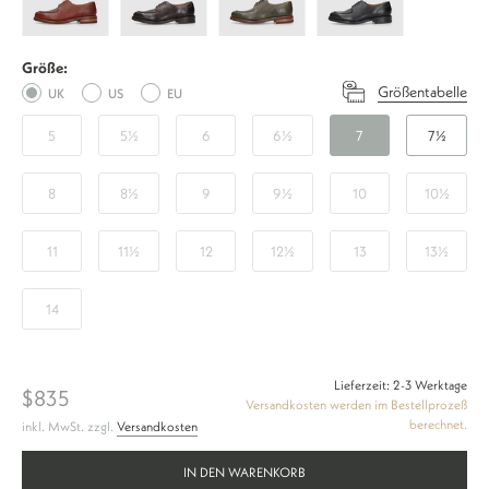
N
N
N
N
-
-
-
-
Größe:
Braun
Dunkelbraun
Dunkelgrün
Schwarz
Größentabelle
UK
US
EU
5
5½
6
6½
7
7½
8
8½
9
9½
10
10½
11
11½
12
12½
13
13½
14
Lieferzeit: 2-3 Werktage
$835
Versandkosten werden im Bestellprozeß
berechnet.
inkl. MwSt. zzgl.
Versandkosten
IN DEN WARENKORB