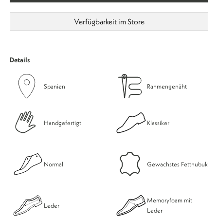
Verfügbarkeit im Store
Details
Spanien
Rahmengenäht
Handgefertigt
Klassiker
Normal
Gewachstes Fettnubuk
Memoryfoam mit
Leder
Leder