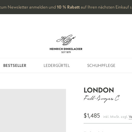
 zum Newsletter anmelden und
10 % Rabatt
auf Ihren nächsten Einkauf 
BESTSELLER
LEDERGÜRTEL
SCHUHPFLEGE
BESTSELLER
LEDERGÜRTEL
SCHUHPFLEGE
LONDON
Full-Brogue C
$1,485
inkl. MwSt. zzgl.
V