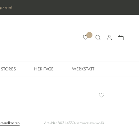
sparen!
0
STORES
HERITAGE
WERKSTATT
STORES
HERITAGE
WERKSTATT
ersandkosten
Art.-Nr.:
8031-4350-schwarz-sw-sw-10