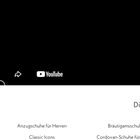
Di
Anzugschuhe für Herren
Bräutigamsschu
Classic Icons
Cordovan-Schuhe für