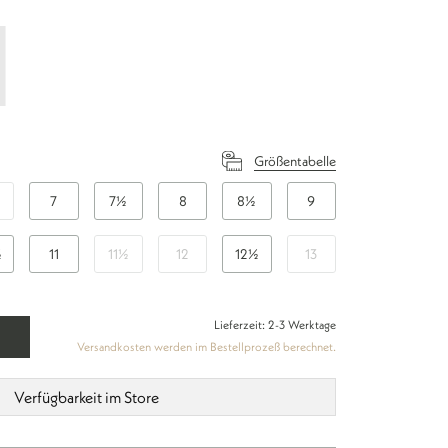
Größentabelle
7
7½
8
8½
9
½
11
11½
12
12½
13
Lieferzeit: 2-3 Werktage
Versandkosten werden im Bestellprozeß berechnet.
Verfügbarkeit im Store