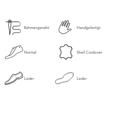
Rahmengenäht
Handgefertigt
Normal
Shell Cordovan
Leder
Leder